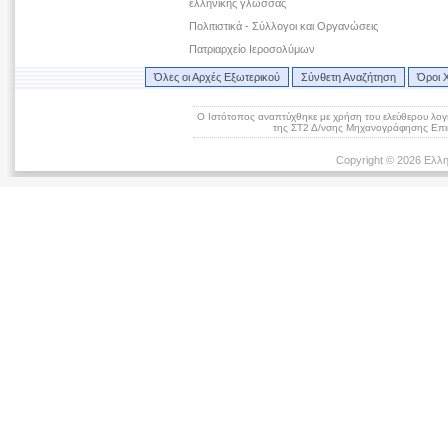
ελληνικής γλώσσας
Πολιτιστικά - Σύλλογοι και Οργανώσεις
Πατριαρχείο Ιεροσολύμων
Όλες οι Αρχές Εξωτερικού
Σύνθετη Αναζήτηση
Όροι 
Ο Ιστότοπος αναπτύχθηκε με χρήση του ελεύθερου λογ
της ΣΤ2 Δ/νσης Μηχανογράφησης Επικ
Copyright © 2026 Ελλη