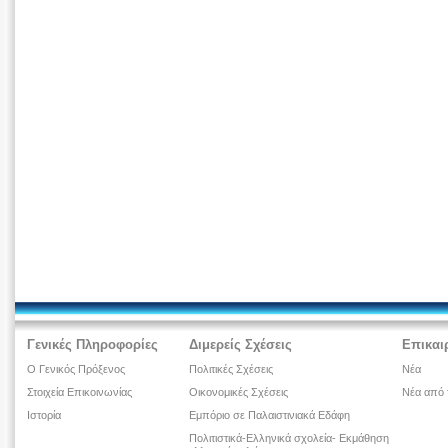
Γενικές Πληροφορίες
Διμερείς Σχέσεις
Επικαι
Ο Γενικός Πρόξενος
Πολιτικές Σχέσεις
Νέα
Στοιχεία Επικοινωνίας
Οικονομικές Σχέσεις
Νέα από 
Ιστορία
Εμπόριο σε Παλαιστινιακά Εδάφη
Πολιτιστικά-Ελληνικά σχολεία- Εκμάθηση