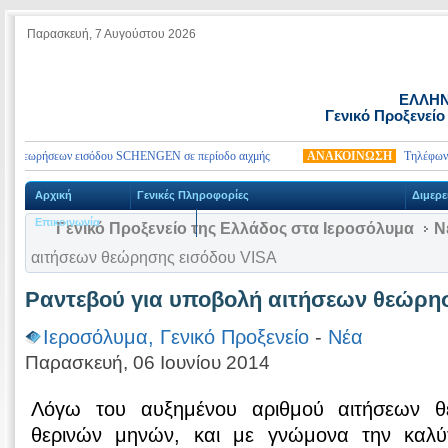
Παρασκευή, 7 Αυγούστου 2026
ΕΛΛΗΝ
Γενικό Προξενείο
ή θεωρήσεων εισόδου SCHENGEN σε περίοδο αιχμής
ΑΝΑΚΟΙΝΩΣΗ
Τηλέφωνα έκ
Αρχική
Γενικές Πληροφορίες
Διμερε
Επικοινωνία
Γενικό Προξενείο της Ελλάδος στα Ιεροσόλυμα
Ν
αιτήσεων θεώρησης εισόδου VISA
Ραντεβού για υποβολή αιτήσεων θεώρη
Ιεροσόλυμα, Γενικό Προξενείο
-
Νέα
Παρασκευή, 06 Ιουνίου 2014
Λόγω του αυξημένου αριθμού αιτήσεων θ
θερινών μηνών, και με γνώμονα την καλύ