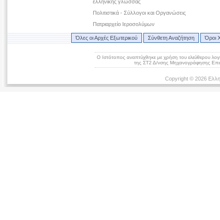
ελληνικής γλώσσας
Πολιτιστικά - Σύλλογοι και Οργανώσεις
Πατριαρχείο Ιεροσολύμων
Όλες οι Αρχές Εξωτερικού
Σύνθετη Αναζήτηση
Όροι 
Ο Ιστότοπος αναπτύχθηκε με χρήση του ελεύθερου λογ
της ΣΤ2 Δ/νσης Μηχανογράφησης Επικ
Copyright © 2026 Ελλη