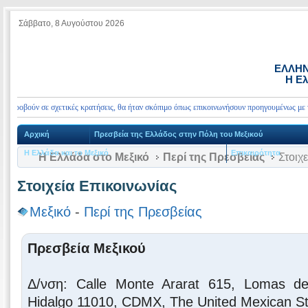
Σάββατο, 8 Αυγούστου 2026
ΕΛΛΗΝ
Η Ελ
ούν σε σχετικές κρατήσεις, θα ήταν σκόπιμο όπως επικοινωνήσουν προηγουμένως με την Πρεσ
Αρχική
Πρεσβεία της Ελλάδος στην Πόλη του Μεξικού
Η Ελλάδα και το Μεξικό
Επικαιρότητα
Η Ελλάδα στο Μεξικό
Περί της Πρεσβείας
Στοιχε
Στοιχεία Επικοινωνίας
Μεξικό
-
Περί της Πρεσβείας
Πρεσβεία
Μεξικού
Δ/νση: Calle Monte Ararat 615, Lomas de
Hidalgo 11010, CDMX, The United Mexican S