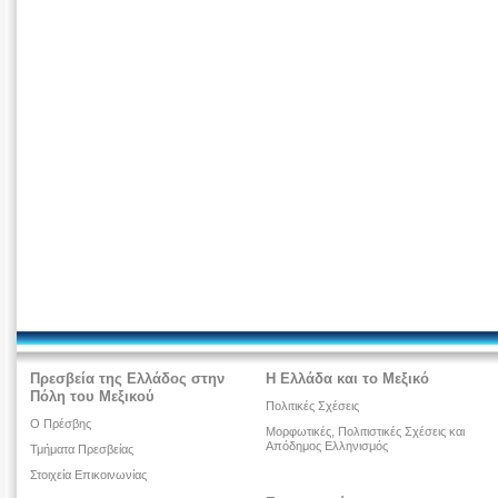
Πρεσβεία της Ελλάδος στην
Η Ελλάδα και το Μεξικό
Πόλη του Μεξικού
Πολιτικές Σχέσεις
O Πρέσβης
Μορφωτικές, Πολιτιστικές Σχέσεις και
Απόδημος Ελληνισμός
Τμήματα Πρεσβείας
Στοιχεία Επικοινωνίας