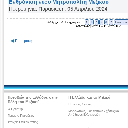
Ενθρόνιση νέου Μητροπολίτη Μεξικού
Ημερομηνία: Παρασκευή, 05 Απριλίου 2024
<< Αρχική
< Προηγούμενα
1
2
3
4
5
6
7
Επόμενα 
Αποτελέσματα 1 - 15 από 104
Επιστροφή
Πρεσβεία της Ελλάδος στην
Η Ελλάδα και το Μεξικό
Πόλη του Μεξικού
Πολιτικές Σχέσεις
O Πρέσβης
Μορφωτικές, Πολιτιστικές Σχέσεις και
Απόδημος Ελληνισμός
Τμήματα Πρεσβείας
Στοιχεία Επικοινωνίας