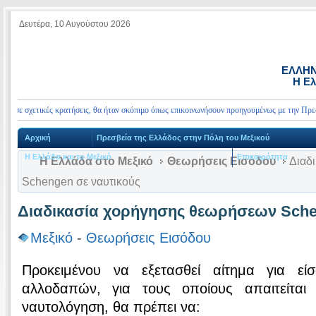
Δευτέρα, 10 Αυγούστου 2026
ΕΛΛΗΝ
Η Ελ
σχετικές κρατήσεις, θα ήταν σκόπιμο όπως επικοινωνήσουν προηγουμένως με την Πρεσβεία μα
Αρχική
Πρεσβεία της Ελλάδος στην Πόλη του Μεξικού
Η Ελλάδα και το Μεξικό
Επικαιρότητα
Η Ελλάδα στο Μεξικό
Θεωρήσεις Εισόδου
Διαδ
Schengen σε ναυτικούς
Διαδικασία χορήγησης θεωρήσεων Sche
Μεξικό
-
Θεωρήσεις Εισόδου
Προκειμένου να εξετασθεί αίτημα για εί
αλλοδαπών, για τους οποίους απαιτείται
ναυτολόγηση, θα πρέπει να: