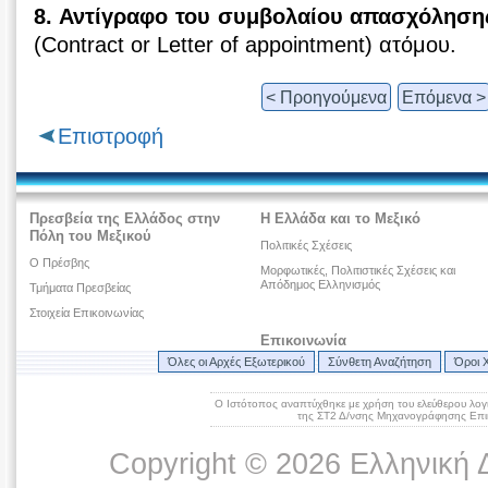
8. Αντίγραφο του συμβολαίου απασχόληση
(Contract or Letter of appointment) ατόμου.
< Προηγούμενα
Επόμενα >
Επιστροφή
Πρεσβεία της Ελλάδος στην
Η Ελλάδα και το Μεξικό
Πόλη του Μεξικού
Πολιτικές Σχέσεις
O Πρέσβης
Μορφωτικές, Πολιτιστικές Σχέσεις και
Απόδημος Ελληνισμός
Τμήματα Πρεσβείας
Στοιχεία Επικοινωνίας
Επικοινωνία
Όλες οι Αρχές Εξωτερικού
Σύνθετη Αναζήτηση
Όροι 
Ο Ιστότοπος αναπτύχθηκε με χρήση του ελεύθερου λογ
της ΣΤ2 Δ/νσης Μηχανογράφησης Επικ
Copyright © 2026 Ελληνική