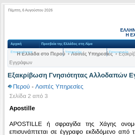
Πέμπτη, 6 Αυγούστου 2026
ΕΛΛΗΝ
Η Ε
Αρχική
Πρεσβεία της Ελλάδος στη Λίμα
Επικαιρότητα
Υπηρεσίες
Επικοινωνία
Η Ελλάδα στο Περού
Λοιπές Υπηρεσίες
Εξακρί
Εγγράφων
Εξακρίβωση Γνησιότητας Αλλοδαπών 
Περού
-
Λοιπές Υπηρεσίες
Σελίδα 2 από 3
Apostille
APOSTILLE ή σφραγίδα της Χάγης ονομά
επισυνάπτεται σε έγγραφο εκδιδόμενο από τ