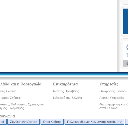
λλάδα και η Πορτογαλία
Επικαιρότητα
Υπηρεσίες
ικές Σχέσεις
Νέα της Πρεσβείας
Θεωρήσεις Εισόδου
ομικές Σχέσεις
Νέα από την Ελλάδα
Λοιπές Υπηρεσίες
τικές, Πολιτιστικές Σχέσεις και
Φωτογράφηση και Κ
ημος Ελληνισμός
στην Ελλάδα
κοινωνία
κού
Σύνθετη Αναζήτηση
Όροι Χρήσης
Πολιτική Μέσων Κοινωνικής Δικτύωσης