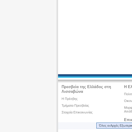
Πρεσβεία της Ελλάδος στη
Η Ε
Λισσαβώνα
Πολιτ
Η Πρέσβης
Οικον
Τμήματα Πρεσβείας
Μορφω
Απόδ
Στοιχεία Επικοινωνίας
Επι
Όλες οι Αρχές Εξωτερι