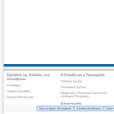
Πρεσβεία της Ελλάδος στη
Η Ελλάδα και η Πορτογαλία
Λισσαβώνα
Πολιτικές Σχέσεις
Η Πρέσβης
Οικονομικές Σχέσεις
Τμήματα Πρεσβείας
Μορφωτικές, Πολιτιστικές Σχέσεις και
Απόδημος Ελληνισμός
Στοιχεία Επικοινωνίας
Επικοινωνία
Όλες οι Αρχές Εξωτερικού
Σύνθετη Αναζήτηση
Όροι 