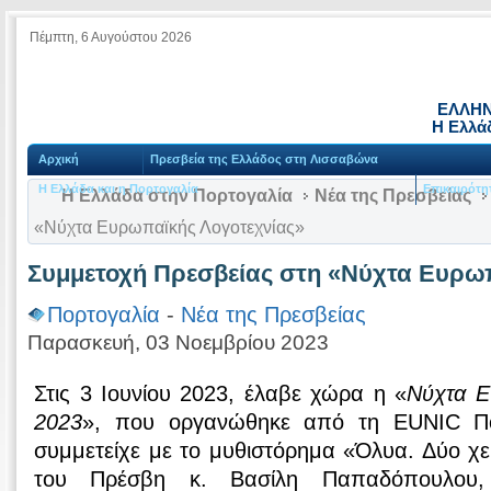
Πέμπτη, 6 Αυγούστου 2026
ΕΛΛΗΝ
Η Ελλά
Αρχική
Πρεσβεία της Ελλάδος στη Λισσαβώνα
Η Ελλάδα και η Πορτογαλία
Επικαιρότη
Η Ελλάδα στην Πορτογαλία
Νέα της Πρεσβείας
«Νύχτα Ευρωπαϊκής Λογοτεχνίας»
Συμμετοχή Πρεσβείας στη «Νύχτα Ευρωπ
Πορτογαλία
-
Νέα της Πρεσβείας
Παρασκευή, 03 Νοεμβρίου 2023
Στις 3 Ιουνίου 2023, έλαβε χώρα η «
Νύχτα Ε
2023
», που οργανώθηκε από τη EUNIC Πο
συμμετείχε με το μυθιστόρημα «Όλυα. Δύο χει
του Πρέσβη κ. Βασίλη Παπαδόπουλου