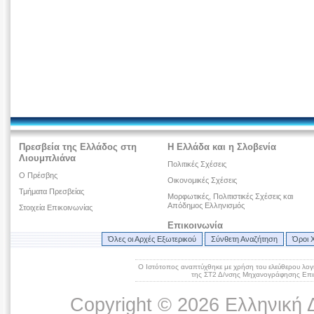
Πρεσβεία της Ελλάδος στη
Η Ελλάδα και η Σλοβενία
Λιουμπλιάνα
Πολιτικές Σχέσεις
O Πρέσβης
Οικονομικές Σχέσεις
Τμήματα Πρεσβείας
Μορφωτικές, Πολιτιστικές Σχέσεις και
Απόδημος Ελληνισμός
Στοιχεία Επικοινωνίας
Επικοινωνία
Όλες οι Αρχές Εξωτερικού
Σύνθετη Αναζήτηση
Όροι 
Ο Ιστότοπος αναπτύχθηκε με χρήση του ελεύθερου λογ
της ΣΤ2 Δ/νσης Μηχανογράφησης Επικ
Copyright © 2026 Ελληνική