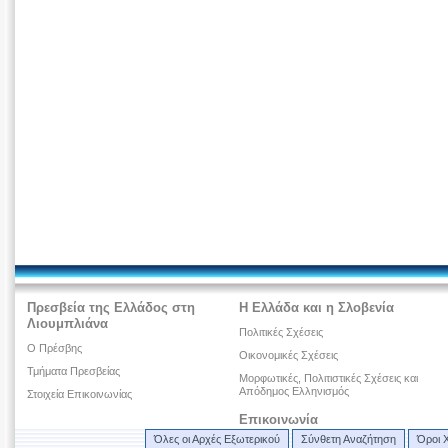
Πρεσβεία της Ελλάδος στη
Η Ελλάδα και η Σλοβενία
Λιουμπλιάνα
Πολιτικές Σχέσεις
O Πρέσβης
Οικονομικές Σχέσεις
Τμήματα Πρεσβείας
Μορφωτικές, Πολιτιστικές Σχέσεις και
Απόδημος Ελληνισμός
Στοιχεία Επικοινωνίας
Επικοινωνία
Όλες οι Αρχές Εξωτερικού
Σύνθετη Αναζήτηση
Όροι 