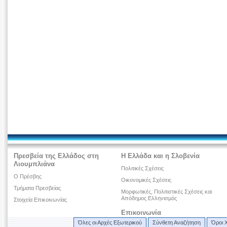
Πρεσβεία της Ελλάδος στη
Η Ελλάδα και η Σλοβενία
Λιουμπλιάνα
Πολιτικές Σχέσεις
O Πρέσβης
Οικονομικές Σχέσεις
Τμήματα Πρεσβείας
Μορφωτικές, Πολιτιστικές Σχέσεις και
Απόδημος Ελληνισμός
Στοιχεία Επικοινωνίας
Επικοινωνία
Όλες οι Αρχές Εξωτερικού
Σύνθετη Αναζήτηση
Όροι 