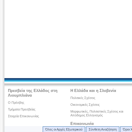
Πρεσβεία της Ελλάδος στη
Η Ελλάδα και η Σλοβενία
Λιουμπλιάνα
Πολιτικές Σχέσεις
O Πρέσβης
Οικονομικές Σχέσεις
Τμήματα Πρεσβείας
Μορφωτικές, Πολιτιστικές Σχέσεις και
Απόδημος Ελληνισμός
Στοιχεία Επικοινωνίας
Επικοινωνία
Όλες οι Αρχές Εξωτερικού
Σύνθετη Αναζήτηση
Όροι 