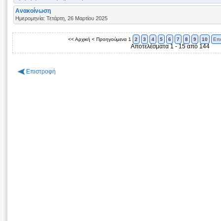
Ανακοίνωση
Ημερομηνία: Τετάρτη, 26 Μαρτίου 2025
<< Αρχική
< Προηγούμενα
1
2
3
4
5
6
7
8
9
10
Επ
Αποτελέσματα 1 - 15 από 144
Επιστροφή