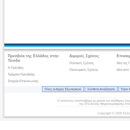
Πρεσβεία της Ελλάδος στην
Διμερείς Σχέσεις
Επικαι
Τύνιδα
Πολιτικές Σχέσεις
Νέα της 
H Πρέσβης
Οικονομικές Σχέσεις
Νέα από 
Τμήματα Πρεσβείας
Στοιχεία Επικοινωνίας
Όλες οι Αρχές Εξωτερικού
Σύνθετη Αναζήτηση
Όροι 
Ο Ιστότοπος αναπτύχθηκε με χρήση του ελεύθερου λογ
της ΣΤ2 Δ/νσης Μηχανογράφησης Επικ
Copyright © 2026 Ελλη