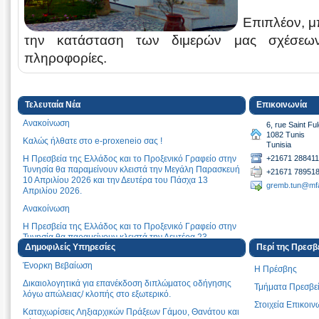
Επιπλέον, μπ
την κατάσταση των διμερών μας σχέσεων
πληροφορίες.
Τελευταία Νέα
Επικοινωνία
Ανακοίνωση
6, rue Saint F
1082 Tunis
Καλώς ήλθατε στο e-proxeneio σας !
Tunisia
Η Πρεσβεία της Ελλάδος και το Προξενικό Γραφείο στην
+21671 288411
Τυνησία θα παραμείνουν κλειστά την Μεγάλη Παρασκευή
+21671 78951
10 Απριλίου 2026 και την Δευτέρα του Πάσχα 13
gremb.tun@mfa
Απριλίου 2026.
Ανακοίνωση
Η Πρεσβεία της Ελλάδος και το Προξενικό Γραφείο στην
Τυνησία θα παραμείνουν κλειστά την Δευτέρα 23
Φεβρουαρίου 2026.
Δημοφιλείς Υπηρεσίες
Περί της Πρεσβ
Ένορκη Βεβαίωση
ΑΝΑΚΟΙΝΩΣΗ
H Πρέσβης
Δικαιολογητικά για επανέκδοση διπλώματος οδήγησης
Ανακοίνωση
Τμήματα Πρεσβε
λόγω απώλειας/ κλοπής στο εξωτερικό.
Aνακοίνωση
Στοιχεία Επικοιν
Καταχωρίσεις Ληξιαρχικών Πράξεων Γάμου, Θανάτου και