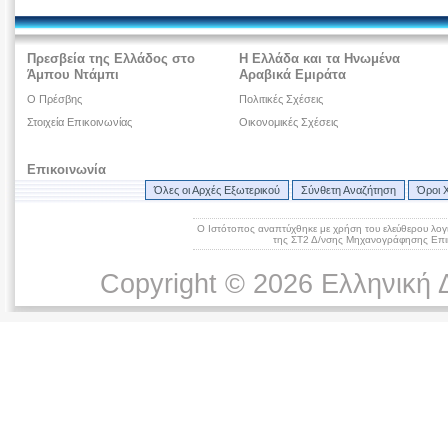
Πρεσβεία της Ελλάδος στο
Η Ελλάδα και τα Ηνωμένα
Άμπου Ντάμπι
Αραβικά Εμιράτα
Ο Πρέσβης
Πολιτικές Σχέσεις
Στοιχεία Επικοινωνίας
Οικονομικές Σχέσεις
Επικοινωνία
Όλες οι Αρχές Εξωτερικού
Σύνθετη Αναζήτηση
Όροι 
Ο Ιστότοπος αναπτύχθηκε με χρήση του ελεύθερου λογ
της ΣΤ2 Δ/νσης Μηχανογράφησης Επικ
Copyright © 2026 Ελληνική