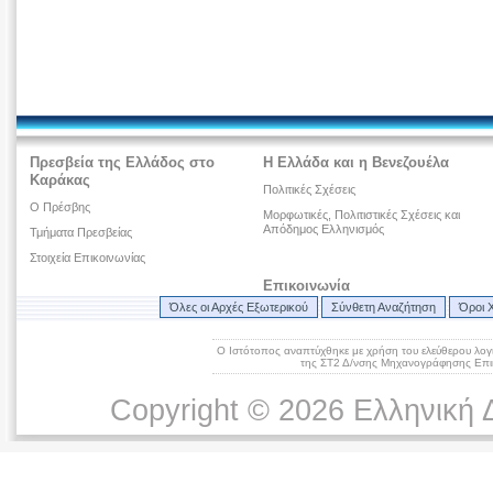
Πρεσβεία της Ελλάδος στο
Η Ελλάδα και η Βενεζουέλα
Καράκας
Πολιτικές Σχέσεις
Ο Πρέσβης
Μορφωτικές, Πολιτιστικές Σχέσεις και
Απόδημος Ελληνισμός
Τμήματα Πρεσβείας
Στοιχεία Επικοινωνίας
Επικοινωνία
Όλες οι Αρχές Εξωτερικού
Σύνθετη Αναζήτηση
Όροι 
Ο Ιστότοπος αναπτύχθηκε με χρήση του ελεύθερου λογ
της ΣΤ2 Δ/νσης Μηχανογράφησης Επικ
Copyright © 2026 Ελληνική