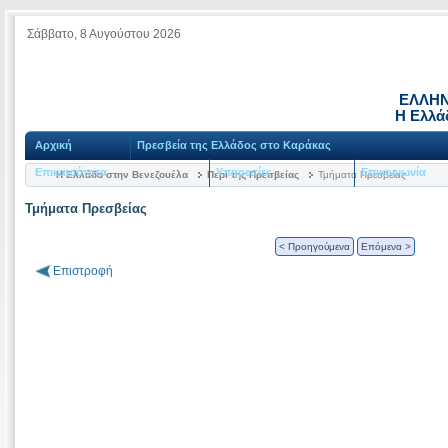
Σάββατο, 8 Αυγούστου 2026
ΕΛΛΗΝ
Η Ελλά
Αρχική
Πρεσβεία της Ελλάδος στο Καράκας
Επικαιρότητα
Υπηρεσίες
Επικοινωνία
Η Ελλάδα στην Βενεζουέλα
Περί της Πρεσβείας
Τμήματα Πρεσβείας
Τμήματα Πρεσβείας
< Προηγούμενα
Επόμενα >
Επιστροφή