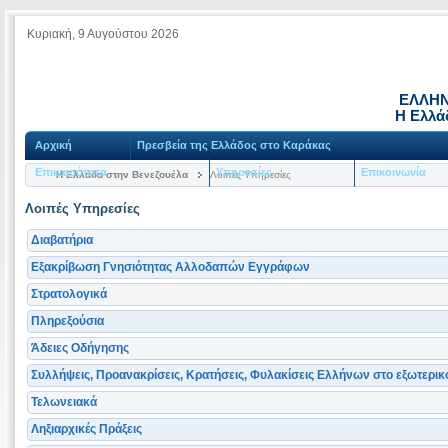
Κυριακή, 9 Αυγούστου 2026
ΕΛΛΗΝ
Η Ελλά
Αρχική
Πρεσβεία της Ελλάδος στο Καράκας
Επικαιρότητα
Υπηρεσίες
Επικοινωνία
Η Ελλάδα στην Βενεζουέλα
Λοιπές Υπηρεσίες
Λοιπές Υπηρεσίες
Διαβατήρια
Εξακρίβωση Γνησιότητας Αλλοδαπών Εγγράφων
Στρατολογικά
Πληρεξούσια
Άδειες Οδήγησης
Συλλήψεις, Προανακρίσεις, Κρατήσεις, Φυλακίσεις Ελλήνων στο εξωτερικ
Τελωνειακά
Ληξιαρχικές Πράξεις