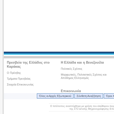
Πρεσβεία της Ελλάδος στο
Η Ελλάδα και η Βενεζουέλα
Καράκας
Πολιτικές Σχέσεις
Ο Πρέσβης
Μορφωτικές, Πολιτιστικές Σχέσεις και
Απόδημος Ελληνισμός
Τμήματα Πρεσβείας
Στοιχεία Επικοινωνίας
Επικοινωνία
Όλες οι Αρχές Εξωτερικού
Σύνθετη Αναζήτηση
Όροι 
Ο Ιστότοπος αναπτύχθηκε με χρήση του ελεύθερου λογ
της ΣΤ2 Δ/νσης Μηχανογράφησης Επικ