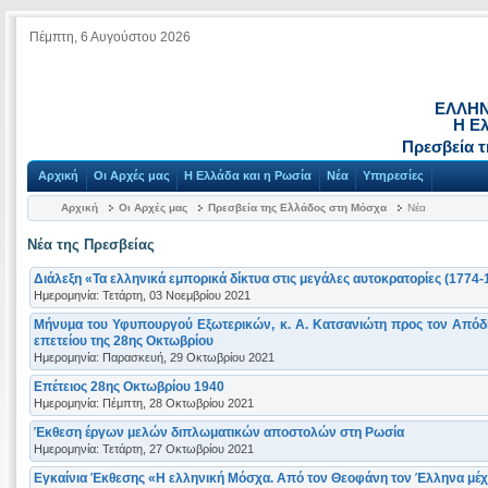
Πέμπτη, 6 Αυγούστου 2026
ΕΛΛΗΝ
Η Ε
Πρεσβεία 
Αρχική
Οι Αρχές μας
Η Ελλάδα και η Ρωσία
Νέα
Υπηρεσίες
Αρχική
Οι Αρχές μας
Πρεσβεία της Ελλάδος στη Μόσχα
Νέα
Νέα της Πρεσβείας
Διάλεξη «Τα ελληνικά εμπορικά δίκτυα στις μεγάλες αυτοκρατορίες (1774-
Ημερομηνία: Τετάρτη, 03 Νοεμβρίου 2021
Μήνυμα του Υφυπουργού Εξωτερικών, κ. Α. Κατσανιώτη προς τον Απόδη
επετείου της 28ης Οκτωβρίου
Ημερομηνία: Παρασκευή, 29 Οκτωβρίου 2021
Επέτειος 28ης Οκτωβρίου 1940
Ημερομηνία: Πέμπτη, 28 Οκτωβρίου 2021
Έκθεση έργων μελών διπλωματικών αποστολών στη Ρωσία
Ημερομηνία: Τετάρτη, 27 Οκτωβρίου 2021
Eγκαίνια Έκθεσης «Η ελληνική Μόσχα. Από τον Θεοφάνη τον Έλληνα μέχρι