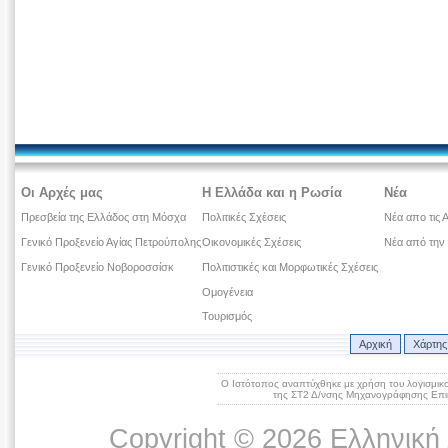
Οι Αρχές μας
Η Ελλάδα και η Ρωσία
Νέα
Πρεσβεία της Ελλάδος στη Μόσχα
Πολιτικές Σχέσεις
Νέα απο τις 
Γενικό Προξενείο Αγίας Πετρούπολης
Οικονομικές Σχέσεις
Νέα από την
Γενικό Προξενείο Νοβοροσσίσκ
Πολιτιστικές και Μορφωτικές Σχέσεις
Ομογένεια
Τουρισμός
Αρχική
Χάρτης
Ο Ιστότοπος αναπτύχθηκε με χρήση του λογισμικ
της ΣΤ2 Δ/νσης Μηχανογράφησης Επικ
Copyright © 2026 Ελληνική