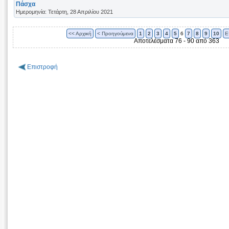
Πάσχα
Ημερομηνία: Τετάρτη, 28 Απριλίου 2021
<< Αρχική
< Προηγούμενα
1
2
3
4
5
6
7
8
9
10
Ε
Αποτελέσματα 76 - 90 από 363
Επιστροφή