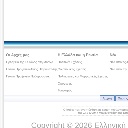
Οι Αρχές μας
Η Ελλάδα και η Ρωσία
Νέα
Πρεσβεία της Ελλάδος στη Μόσχα
Πολιτικές Σχέσεις
Νέα απο τις 
Γενικό Προξενείο Αγίας Πετρούπολης
Οικονομικές Σχέσεις
Νέα από την
Γενικό Προξενείο Νοβοροσσίσκ
Πολιτιστικές και Μορφωτικές Σχέσεις
Ομογένεια
Τουρισμός
Αρχική
Χάρτης
Ο Ιστότοπος αναπτύχθηκε με χρήση του λογισμικ
της ΣΤ2 Δ/νσης Μηχανογράφησης Επικ
Copyright © 2026 Ελληνική