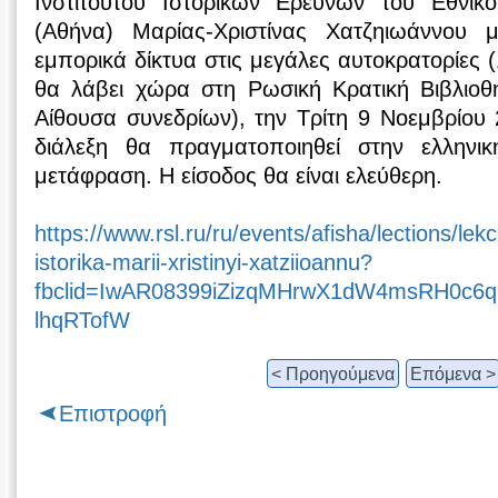
Ινστιτούτου Ιστορικών Ερευνών του Εθνικ
(Αθήνα) Μαρίας-Χριστίνας Χατζηιωάννου μ
εμπορικά δίκτυα στις μεγάλες αυτοκρατορίες 
θα λάβει χώρα στη Ρωσική Κρατική Βιβλιοθή
Αίθουσα συνεδρίων), την Τρίτη 9 Νοεμβρίου
διάλεξη θα πραγματοποιηθεί στην ελλην
μετάφραση. Η είσοδος θα είναι ελεύθερη.
https://www.rsl.ru/ru/events/afisha/lections/le
istorika-marii-xristinyi-xatziioannu?
fbclid=IwAR08399iZizqMHrwX1dW4msRH0c6
lhqRTofW
< Προηγούμενα
Επόμενα >
Επιστροφή