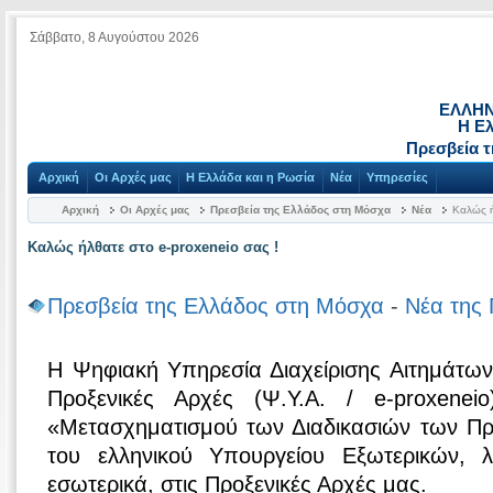
Σάββατο, 8 Αυγούστου 2026
ΕΛΛΗΝ
Η Ε
Πρεσβεία 
Αρχική
Οι Αρχές μας
Η Ελλάδα και η Ρωσία
Νέα
Υπηρεσίες
Αρχική
Οι Αρχές μας
Πρεσβεία της Ελλάδος στη Μόσχα
Νέα
Καλώς ή
Καλώς ήλθατε στο e-proxeneio σας !
Πρεσβεία της Ελλάδος στη Μόσχα
-
Νέα της 
Η Ψηφιακή Υπηρεσία Διαχείρισης Αιτημάτων
Προξενικές Αρχές (Ψ.Υ.Α. / e-proxenei
«Μετασχηματισμού των Διαδικασιών των Π
του ελληνικού Υπουργείου Εξωτερικών, λ
εσωτερικά, στις Προξενικές Αρχές μας.