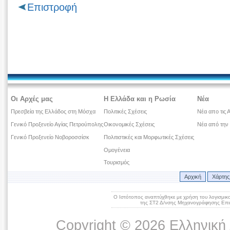
Επιστροφή
Οι Αρχές μας
Η Ελλάδα και η Ρωσία
Νέα
Πρεσβεία της Ελλάδος στη Μόσχα
Πολιτικές Σχέσεις
Νέα απο τις 
Γενικό Προξενείο Αγίας Πετρούπολης
Οικονομικές Σχέσεις
Νέα από την
Γενικό Προξενείο Νοβοροσσίσκ
Πολιτιστικές και Μορφωτικές Σχέσεις
Ομογένεια
Τουρισμός
Αρχική
Χάρτης
Ο Ιστότοπος αναπτύχθηκε με χρήση του λογισμικ
της ΣΤ2 Δ/νσης Μηχανογράφησης Επικ
Copyright © 2026 Ελληνική