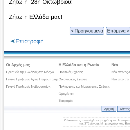
Ζήτω η 28η Οκτωβρίου!
Ζήτω η Ελλάδα μας!
< Προηγούμενα
Επόμενα >
Επιστροφή
Οι Αρχές μας
Η Ελλάδα και η Ρωσία
Νέα
Πρεσβεία της Ελλάδος στη Μόσχα
Πολιτικές Σχέσεις
Νέα απο τις 
Γενικό Προξενείο Αγίας Πετρούπολης
Οικονομικές Σχέσεις
Νέα από την
Γενικό Προξενείο Νοβοροσσίσκ
Πολιτιστικές και Μορφωτικές Σχέσεις
Ομογένεια
Τουρισμός
Αρχική
Χάρτης
Ο Ιστότοπος αναπτύχθηκε με χρήση του λογισμικ
της ΣΤ2 Δ/νσης Μηχανογράφησης Επικ