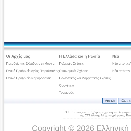
Οι Αρχές μας
Η Ελλάδα και η Ρωσία
Νέα
Πρεσβεία της Ελλάδος στη Μόσχα
Πολιτικές Σχέσεις
Νέα απο τις 
Γενικό Προξενείο Αγίας Πετρούπολης
Οικονομικές Σχέσεις
Νέα από την
Γενικό Προξενείο Νοβοροσσίσκ
Πολιτιστικές και Μορφωτικές Σχέσεις
Ομογένεια
Τουρισμός
Αρχική
Χάρτης
Ο Ιστότοπος αναπτύχθηκε με χρήση του λογισμικ
της ΣΤ2 Δ/νσης Μηχανογράφησης Επικ
Copyright © 2026 Ελληνική