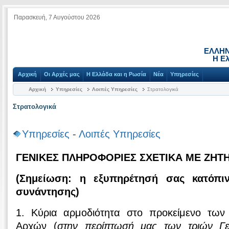
Παρασκευή, 7 Αυγούστου 2026
ΕΛΛΗΝ
Η Ε
Αρχική
Οι Αρχές μας
Η Ελλάδα και η Ρωσία
Νέα
Υπηρεσίες
Αρχική
Υπηρεσίες
Λοιπές Υπηρεσίες
Στρατολογικά
Στρατολογικά
Υπηρεσίες
-
Λοιπές Υπηρεσίες
ΓΕΝΙΚΕΣ ΠΛΗΡΟΦΟΡΙΕΣ ΣΧΕΤΙΚΑ ΜΕ ΖΗΤ
(Σημείωση: η εξυπηρέτησή σας κατόπι
συνάντησης)
1. Κύρια αρμοδιότητα στο προκείμενο των
Αρχών (
στην περίπτωσή μας των τριών Γε