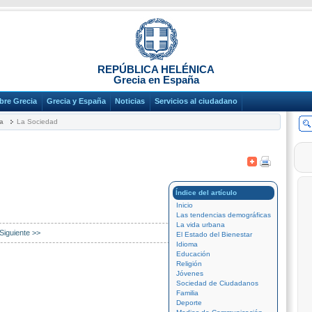
REPÚBLICA HELÉNICA
Grecia en España
bre Grecia
Grecia y España
Noticias
Servicios al ciudadano
ra
La Sociedad
Índice del artículo
Inicio
Las tendencias demográficas
La vida urbana
Siguiente >>
El Estado del Bienestar
Idioma
Educación
Religión
Jóvenes
Sociedad de Ciudadanos
Familia
Deporte