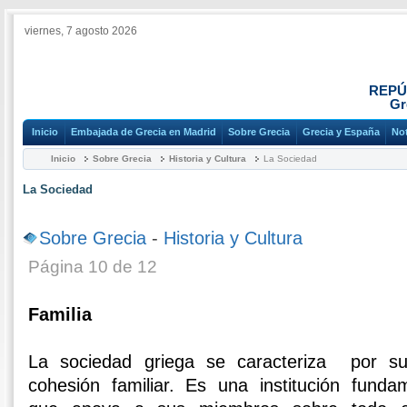
viernes, 7 agosto 2026
REPÚ
Gr
Inicio
Embajada de Grecia en Madrid
Sobre Grecia
Grecia y España
Not
Inicio
Sobre Grecia
Historia y Cultura
La Sociedad
La Sociedad
Sobre Grecia
-
Historia y Cultura
Página 10 de 12
Familia
La sociedad griega se caracteriza por s
cohesión familiar. Es una institución fundam