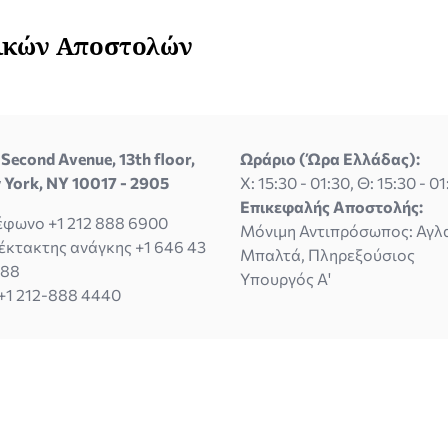
νικών Αποστολών
Second Avenue, 13th floor,
Ωράριο (Ώρα Ελλάδας):
 York, NY 10017 - 2905
X: 15:30 - 01:30, Θ: 15:30 - 0
Επικεφαλής Αποστολής:
έφωνο +1 212 888 6900
Μόνιμη Αντιπρόσωπος: Αγλ
έκτακτης ανάγκης +1 646 43
Μπαλτά, Πληρεξούσιος
388
Υπουργός Α'
 +1 212-888 4440