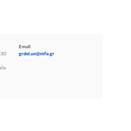
Email
1:30
grdel.un@mfa.gr
αΐα