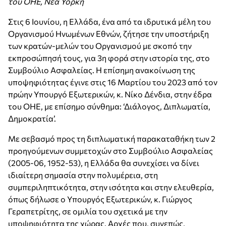
του ΟΗΕ, Νέα Υόρκη
Στις 6 Ιουνίου, η Ελλάδα, ένα από τα ιδρυτικά μέλη του
Οργανισμού Ηνωμένων Εθνών, ζήτησε την υποστήριξη
των κρατών-μελών του Οργανισμού με σκοπό την
εκπροσώπησή τους, για 3η φορά στην ιστορία της, στο
Συμβούλιο Ασφαλείας. Η επίσημη ανακοίνωση της
υποψηφιότητας έγινε στις 16 Μαρτίου του 2023 από τον
πρώην Υπουργό Εξωτερικών, κ. Νίκο Δένδια, στην έδρα
του ΟΗΕ, με επίσημο σύνθημα: ‘Διάλογος, Διπλωματία,
Δημοκρατία’.
Με σεβασμό προς τη διπλωματική παρακαταθήκη των 2
προηγούμενων συμμετοχών στο Συμβούλιο Ασφαλείας
(2005-06, 1952-53), η Ελλάδα θα συνεχίσει να δίνει
ιδιαίτερη σημασία στην πολυμέρεια, στη
συμπεριληπτικότητα, στην ισότητα και στην ελευθερία,
όπως δήλωσε ο Υπουργός Εξωτερικών, κ. Γιώργος
Γεραπετρίτης, σε ομιλία του σχετικά με την
υποψηφιότητα της χώρας. Αρχές που, συνεπώς,