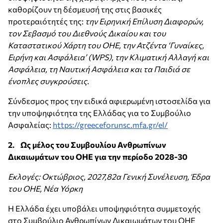
καθορίζουν τη δέσμευσή της στις βασικές
προτεραιότητές της:
την Ειρηνική Επίλυση Διαφορών,
τον Σεβασμό του Διεθνούς Δικαίου και του
Καταστατικού Χάρτη του ΟΗΕ, την Ατζέντα ‘Γυναίκες,
Ειρήνη και Ασφάλεια’ (WPS), την Κλιματική Αλλαγή και
Ασφάλεια, τη Ναυτική Ασφάλεια και τα Παιδιά σε
ένοπλες συγκρούσεις.
Σύνδεσμος προς την ειδικά αφιερωμένη ιστοσελίδα για
την υποψηφιότητα της Ελλάδας για το Συμβούλιο
Ασφαλείας:
https://greeceforunsc.mfa.gr/el/
2. Ως μέλος του Συμβουλίου Ανθρωπίνων
Δικαιωμάτων του ΟΗΕ για την περίοδο 2028-30
Εκλογές: Οκτώβριος, 2027,82α Γενική Συνέλευση, Έδρα
του ΟΗΕ, Νέα Υόρκη
Η Ελλάδα έχει υποβάλει υποψηφιότητα συμμετοχής
στο Συμβούλιο Ανθρωπίνων Δικαιωμάτων του ΟΗΕ