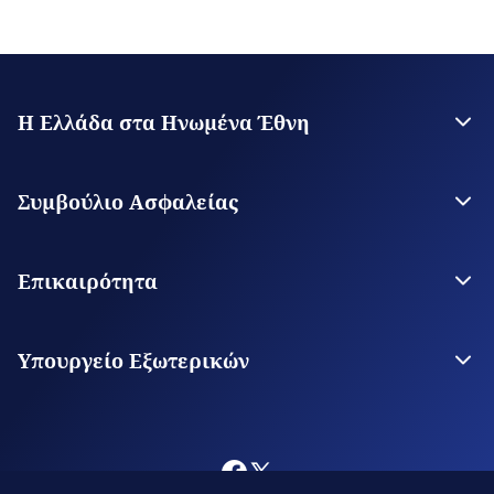
Η Ελλάδα στα Ηνωμένα Έθνη
Η Μόνιμη Αντιπροσωπεία
Επικοινωνία
Συμβούλιο Ασφαλείας
Η Ελλάδα στο Σ.Α.
Greece for UNSC
Επικαιρότητα
Ανακοινώσεις
Νέα από την Ελλάδα
Υπουργείο Εξωτερικών
Το Υπουργείο
Οι Αρχές μας στον Κόσμο