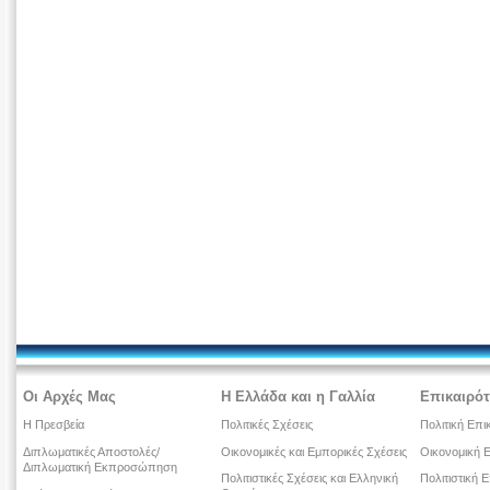
Οι Αρχές Μας
Η Ελλάδα και η Γαλλία
Επικαιρότ
Η Πρεσβεία
Πολιτικές Σχέσεις
Πολιτική Επι
Διπλωματικές Αποστολές/
Οικονομικές και Εμπορικές Σχέσεις
Οικονομική Ε
Διπλωματική Εκπροσώπηση
Πολιτιστικές Σχέσεις και Ελληνική
Πολιτιστική Ε