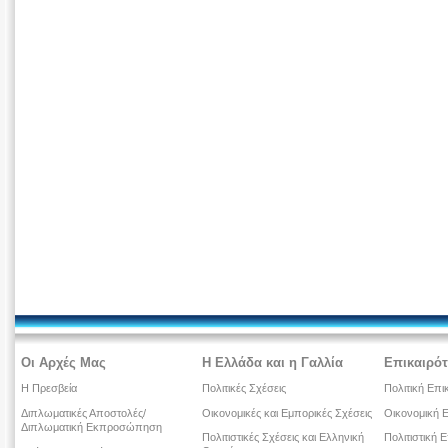
Οι Αρχές Μας
Η Ελλάδα και η Γαλλία
Επικαιρότ
Η Πρεσβεία
Πολιτικές Σχέσεις
Πολιτική Επι
Διπλωματικές Αποστολές/
Οικονομικές και Εμπορικές Σχέσεις
Οικονομική Ε
Διπλωματική Εκπροσώπηση
Πολιτιστικές Σχέσεις και Ελληνική
Πολιτιστική Ε