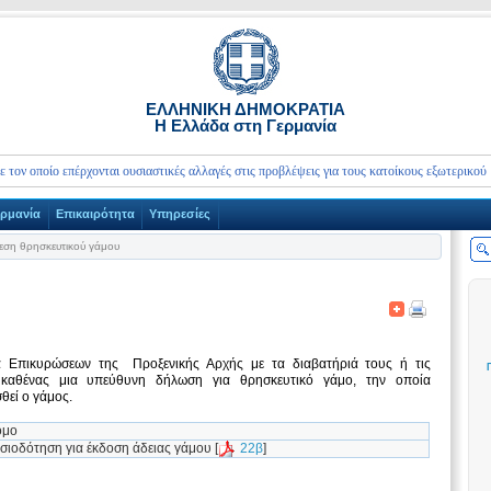
ΕΛΛΗΝΙΚΗ ΔΗΜΟΚΡΑΤΙΑ
Η Ελλάδα στη Γερμανία
οποίο επέρχονται ουσιαστικές αλλαγές στις προβλέψεις για τους κατοίκους εξωτερικού
ερμανία
Επικαιρότητα
Υπηρεσίες
εση θρησκευτικού γάμου
α Επικυρώσεων της Προξενικής Αρχής με τα διαβατήριά τους ή τις
καθένας μια υπεύθυνη δήλωση για θρησκευτικό γάμο, την οποία
θεί ο γάμος.
ομο
σιοδότηση για έκδοση άδειας γάμου [
22β
]