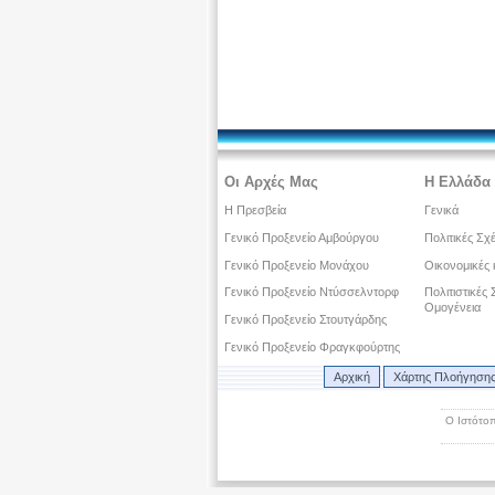
Οι Αρχές Μας
Η Ελλάδα 
Η Πρεσβεία
Γενικά
Γενικό Προξενείο Αμβούργου
Πολιτικές Σχ
Γενικό Προξενείο Μονάχου
Οικονομικές 
Γενικό Προξενείο Ντύσσελντορφ
Πολιτιστικές
Ομογένεια
Γενικό Προξενείο Στουτγάρδης
Γενικό Προξενείο Φραγκφούρτης
Αρχική
Χάρτης Πλοήγηση
Ο Ιστότοπ