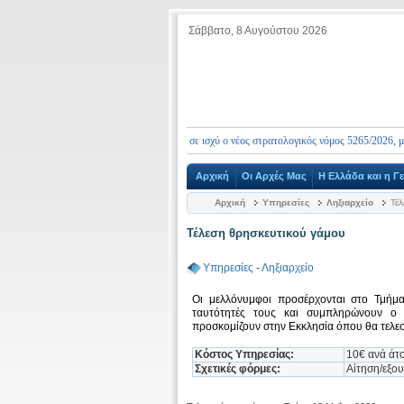
Σάββατο, 8 Αυγούστου 2026
ερώνουμε ότι από 10.01.2026 τέθηκε σε ισχύ ο νέος στρατολογικός νόμος 5265/2026, με τον 
Αρχική
Οι Αρχές Μας
Η Ελλάδα και η Γ
Αρχική
Υπηρεσίες
Ληξιαρχείο
Τέλ
Τέλεση θρησκευτικού γάμου
Υπηρεσίες
-
Ληξιαρχείο
Οι μελλόνυμφοι προσέρχονται στο Τμήμ
ταυτότητές τους και συμπληρώνουν ο 
προσκομίζουν στην Εκκλησία όπου θα τελεσ
Κόστος Υπηρεσίας:
10€ ανά άτ
Σχετικές φόρμες:
Αίτηση/εξου