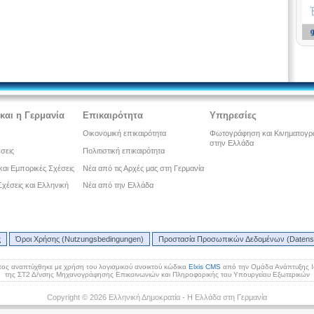
και η Γερμανία
Επικαιρότητα
Υπηρεσίες
Οικονομική επικαιρότητα
Φωτογράφηση και Κινηματογ
στην Ελλάδα
έσεις
Πολιτιστική επικαιρότητα
και Εμπορικές Σχέσεις
Νέα από τις Αρχές μας στη Γερμανία
 Σχέσεις και Ελληνική
Νέα από την Ελλάδα
ς
Όροι Χρήσης (Nutzungsbedingungen)
Προστασία Προσωπικών Δεδομένων (Datens
ος αναπτύχθηκε με χρήση του λογισμικού ανοικτού κώδικα
Elxis CMS
από την Ομάδα Ανάπτυξης 
της ΣΤ2 Δ/νσης Μηχανογράφησης Επικοινωνιών και Πληροφορικής του Υπουργείου Εξωτερικών
Copyright © 2026 Ελληνική Δημοκρατία - Η Ελλάδα στη Γερμανία