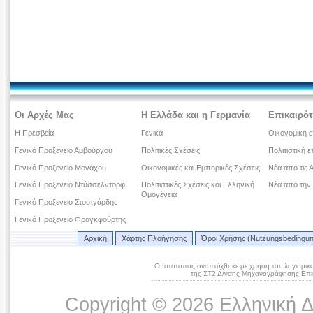
Οι Αρχές Μας
Η Ελλάδα και η Γερμανία
Επικαιρότ
Η Πρεσβεία
Γενικά
Οικονομική ε
Γενικό Προξενείο Αμβούργου
Πολιτικές Σχέσεις
Πολιτιστική ε
Γενικό Προξενείο Μονάχου
Οικονομικές και Εμπορικές Σχέσεις
Νέα από τις 
Γενικό Προξενείο Ντύσσελντορφ
Πολιτιστικές Σχέσεις και Ελληνική
Νέα από την
Ομογένεια
Γενικό Προξενείο Στουτγάρδης
Γενικό Προξενείο Φραγκφούρτης
Αρχική
Χάρτης Πλοήγησης
Όροι Χρήσης (Nutzungsbedingu
Ο Ιστότοπος αναπτύχθηκε με χρήση του λογισμικ
της ΣΤ2 Δ/νσης Μηχανογράφησης Επικ
Copyright © 2026 Ελληνική 