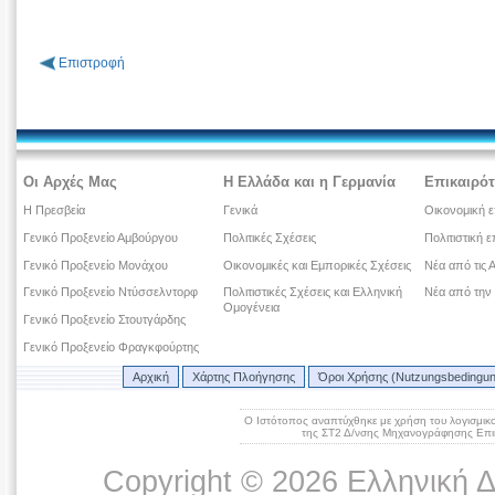
Επιστροφή
Οι Αρχές Μας
Η Ελλάδα και η Γερμανία
Επικαιρότ
Η Πρεσβεία
Γενικά
Οικονομική ε
Γενικό Προξενείο Αμβούργου
Πολιτικές Σχέσεις
Πολιτιστική ε
Γενικό Προξενείο Μονάχου
Οικονομικές και Εμπορικές Σχέσεις
Νέα από τις 
Γενικό Προξενείο Ντύσσελντορφ
Πολιτιστικές Σχέσεις και Ελληνική
Νέα από την
Ομογένεια
Γενικό Προξενείο Στουτγάρδης
Γενικό Προξενείο Φραγκφούρτης
Αρχική
Χάρτης Πλοήγησης
Όροι Χρήσης (Nutzungsbedingu
Ο Ιστότοπος αναπτύχθηκε με χρήση του λογισμικ
της ΣΤ2 Δ/νσης Μηχανογράφησης Επικ
Copyright © 2026 Ελληνική 