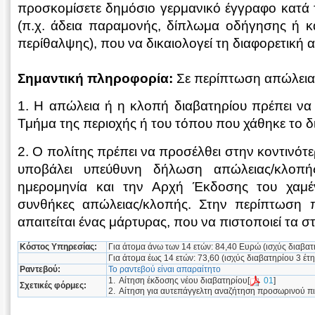
προσκομίσετε δημόσιο γερμανικό έγγραφο κατά 
(π.χ. άδεια παραμονής, δίπλωμα οδήγησης ή κ
περίθαλψης), που να δικαιολογεί τη διαφορετική 
Σημαντική πληροφορία:
Σε περίπτωση απώλειας
1. Η απώλεια ή η κλοπή διαβατηρίου πρέπει να
Τμήμα της περιοχής ή του τόπου που χάθηκε το δ
2. Ο πολίτης πρέπει να προσέλθει στην κοντινότ
υποβάλει υπεύθυνη δήλωση απώλειας/κλοπή
ημερομηνία και την Αρχή Έκδοσης του χαμέν
συνθήκες απώλειας/κλοπής. Στην περίπτωση π
απαιτείται ένας μάρτυρας, που να πιστοποιεί τα στ
Κόστος Υπηρεσίας:
Για άτομα άνω των 14 ετών: 84,40 Ευρώ (ισχύς διαβατ
Για άτομα έως 14 ετών: 73,60 (ισχύς διαβατηρίου 3 έτη
Ραντεβού:
Το ραντεβού είναι απαραίτητο
1. Αίτηση έκδοσης νέου διαβατηρίου[
01
]
Σχετικές φόρμες:
2. Αίτηση για αυτεπάγγελτη αναζήτηση προσωρινού πι