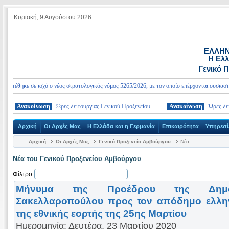
Κυριακή, 9 Αυγούστου 2026
ΕΛΛΗΝ
Η Ελλ
Γενικό 
τέθηκε σε ισχύ ο νέος στρατολογικός νόμος 5265/2026, με τον οποίο επέρχονται ουσιαστικές
Ανακοίνωση
Ώρες λειτουργίας Γενικού Προξενείου
Ανακοίνωση
Ώρες λειτου
Αρχική
Οι Αρχές Μας
Η Ελλάδα και η Γερμανία
Επικαιρότητα
Υπηρεσί
Αρχική
Οι Αρχές Μας
Γενικό Προξενείο Αμβούργου
Νέα
Νέα του Γενικού Προξενείου Αμβούργου
Φίλτρο
Μήνυμα της Προέδρου της Δημοκ
Σακελλαροπούλου προς τον απόδημο ελληνι
της εθνικής εορτής της 25ης Μαρτίου
Ημερομηνία: Δευτέρα, 23 Μαρτίου 2020