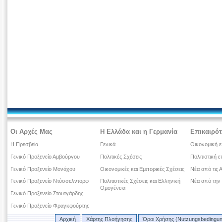
Οι Αρχές Μας
Η Ελλάδα και η Γερμανία
Επικαιρότ
Η Πρεσβεία
Γενικά
Οικονομική ε
Γενικό Προξενείο Αμβούργου
Πολιτικές Σχέσεις
Πολιτιστική ε
Γενικό Προξενείο Μονάχου
Οικονομικές και Εμπορικές Σχέσεις
Νέα από τις 
Γενικό Προξενείο Ντύσσελντορφ
Πολιτιστικές Σχέσεις και Ελληνική
Νέα από την
Ομογένεια
Γενικό Προξενείο Στουτγάρδης
Γενικό Προξενείο Φραγκφούρτης
Αρχική
Χάρτης Πλοήγησης
Όροι Χρήσης (Nutzungsbedingu