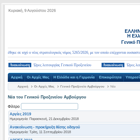
Κυριακή, 9 Αυγούστου 2026
ΕΛΛΗΝ
Η Ελλ
Γενικό 
έθηκε σε ισχύ ο νέος στρατολογικός νόμος 5265/2026, με τον οποίο επέρχονται ουσιαστικές 
Ανακοίνωση
Ώρες λειτουργίας Γενικού Προξενείου
Ανακοίνωση
Ώρες λειτουρ
Αρχική
Οι Αρχές Μας
Η Ελλάδα και η Γερμανία
Επικαιρότητα
Υπηρεσί
Αρχική
Οι Αρχές Μας
Γενικό Προξενείο Αμβούργου
Νέα
Νέα του Γενικού Προξενείου Αμβούργου
Φίλτρο
Αργίες 2019
Ημερομηνία: Παρασκευή, 21 Δεκεμβρίου 2018
Aνακοίνωση - προκήρυξη θέσης οδηγού
Ημερομηνία: Τρίτη, 11 Σεπτεμβρίου 2018