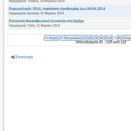
Ημερομηνία: Τετάρτη, 16 Απριλίου 2014
Ευρωεκλογές 2014, παράταση προθεσμίας έως 04.04.2014
Ημερομηνία: Δευτέρα, 31 Μαρτίου 2014
Ελληνική Φιλανθρωπική Συναυλία στη Βρέμη
Ημερομηνία: Τρίτη, 11 Μαρτίου 2014
<< Αρχική
< Προηγούμενα
1
2
3
4
5
6
7
8
Επόμε
Αποτελέσματα 91 - 105 από 116
Επιστροφή