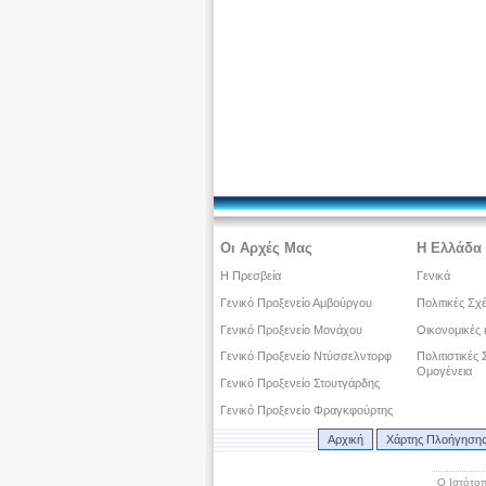
Οι Αρχές Μας
Η Ελλάδα 
Η Πρεσβεία
Γενικά
Γενικό Προξενείο Αμβούργου
Πολιτικές Σχ
Γενικό Προξενείο Μονάχου
Οικονομικές 
Γενικό Προξενείο Ντύσσελντορφ
Πολιτιστικές
Ομογένεια
Γενικό Προξενείο Στουτγάρδης
Γενικό Προξενείο Φραγκφούρτης
Αρχική
Χάρτης Πλοήγηση
Ο Ιστότοπ