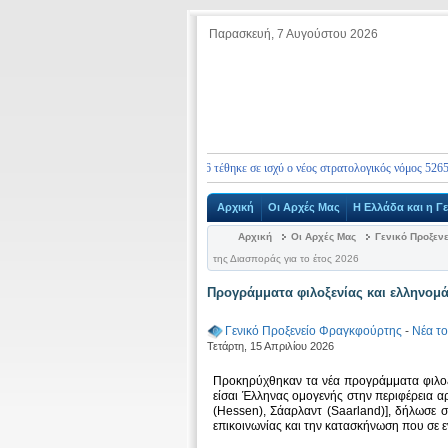
Παρασκευή, 7 Αυγούστου 2026
ας ενημερώνουμε ότι από 10.01.2026 τέθηκε σε ισχύ ο νέος στρατολογικός νόμος 5265/2026, 
Αρχική
Οι Αρχές Μας
Η Ελλάδα και η Γ
Αρχική
Οι Αρχές Μας
Γενικό Προξεν
της Διασποράς για το έτος 2026
Προγράμματα φιλοξενίας και ελληνομά
Γενικό Προξενείο Φραγκφούρτης
-
Νέα τ
Τετάρτη, 15 Απριλίου 2026
Προκηρύχθηκαν τα νέα προγράμματα φιλοξε
είσαι Έλληνας ομογενής στην περιφέρεια α
(Ηessen), Σάαρλαντ (Saarland)], δήλωσε 
επικοινωνίας και την κατασκήνωση που σε ε