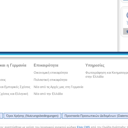
και η Γερμανία
Επικαιρότητα
Υπηρεσίες
Οικονομική επικαιρότητα
Φωτογράφηση και Κινηματογ
στην Ελλάδα
έσεις
Πολιτιστική επικαιρότητα
και Εμπορικές Σχέσεις
Νέα από τις Αρχές μας στη Γερμανία
 Σχέσεις και Ελληνική
Νέα από την Ελλάδα
ς
Όροι Χρήσης (Nutzungsbedingungen)
Προστασία Προσωπικών Δεδομένων (Datens
ος αναπτύχθηκε με χρήση του λογισμικού ανοικτού κώδικα
Elxis CMS
από την Ομάδα Ανάπτυξης 