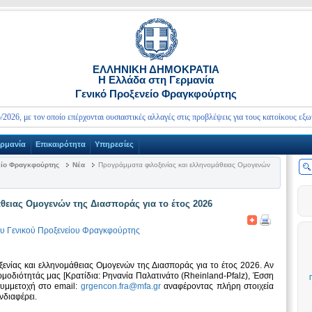
ΕΛΛΗΝΙΚΗ ΔΗΜΟΚΡΑΤΙΑ
Η Ελλάδα στη Γερμανία
Γενικό Προξενείο Φραγκφούρτης
με τον οποίο επέρχονται ουσιαστικές αλλαγές στις προβλέψεις για τους κατοίκους εξωτερικο
ερμανία
Επικαιρότητα
Υπηρεσίες
είο Φραγκφούρτης
Νέα
Προγράμματα φιλοξενίας και ελληνομάθειας Ομογενών
θειας Ομογενών της Διασποράς για το έτος 2026
ου Γενικού Προξενείου Φραγκφούρτης
νίας και ελληνομάθειας Ομογενών της Διασποράς για το έτος 2026. Αν
ρμοδιότητάς μας [Κρατίδια: Ρηνανία Παλατινάτο (Rheinland-Pfalz), Έσση
συμμετοχή στο email:
grgencon.fra@mfa.gr
αναφέροντας πλήρη στοιχεία
νδιαφέρει.