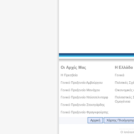
Οι Αρχές Μας
Η Ελλάδα 
Η Πρεσβεία
Γενικά
Γενικό Προξενείο Αμβούργου
Πολιτικές Σχ
Γενικό Προξενείο Μονάχου
Οικονομικές 
Γενικό Προξενείο Ντύσσελντορφ
Πολιτιστικές
Ομογένεια
Γενικό Προξενείο Στουτγάρδης
Γενικό Προξενείο Φραγκφούρτης
Αρχική
Χάρτης Πλοήγηση
Ο Ιστότοπ