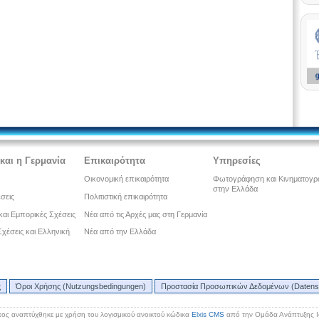
και η Γερμανία
Επικαιρότητα
Υπηρεσίες
Οικονομική επικαιρότητα
Φωτογράφηση και Κινηματογ
στην Ελλάδα
έσεις
Πολιτιστική επικαιρότητα
και Εμπορικές Σχέσεις
Νέα από τις Αρχές μας στη Γερμανία
 Σχέσεις και Ελληνική
Νέα από την Ελλάδα
ς
Όροι Χρήσης (Nutzungsbedingungen)
Προστασία Προσωπικών Δεδομένων (Datens
ος αναπτύχθηκε με χρήση του λογισμικού ανοικτού κώδικα
Elxis CMS
από την Ομάδα Ανάπτυξης 