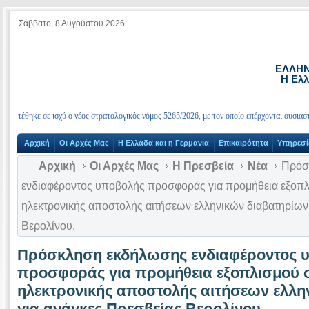
Σάββατο, 8 Αυγούστου 2026
ΕΛΛΗΝ
Η Ελλ
τέθηκε σε ισχύ ο νέος στρατολογικός νόμος 5265/2026, με τον οποίο επέρχονται ουσιαστικές
Αρχική
Οι Αρχές Μας
Η Ελλάδα και η Γερμανία
Επικαιρότητα
Υπηρεσί
Αρχική
Οι Αρχές Μας
Η Πρεσβεία
Νέα
Πρόσ
ενδιαφέροντος υποβολής προσφοράς για προμήθεια εξοπ
ηλεκτρονικής αποστολής αιτήσεων ελληνικών διαβατηρίων
Βερολίνου.
Πρόσκληση εκδήλωσης ενδιαφέροντος 
προσφοράς για προμήθεια εξοπλισμού 
ηλεκτρονικής αποστολής αιτήσεων ελλη
για ανάγκες Πρεσβείας Βερολίνου.