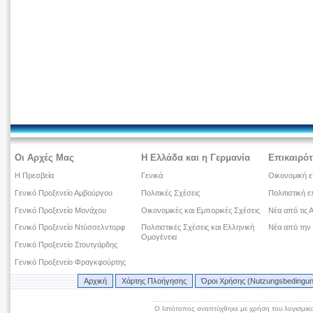
Οι Αρχές Μας
Η Ελλάδα και η Γερμανία
Επικαιρότ
Η Πρεσβεία
Γενικά
Οικονομική ε
Γενικό Προξενείο Αμβούργου
Πολιτικές Σχέσεις
Πολιτιστική ε
Γενικό Προξενείο Μονάχου
Οικονομικές και Εμπορικές Σχέσεις
Νέα από τις 
Γενικό Προξενείο Ντύσσελντορφ
Πολιτιστικές Σχέσεις και Ελληνική
Νέα από την
Ομογένεια
Γενικό Προξενείο Στουτγάρδης
Γενικό Προξενείο Φραγκφούρτης
Αρχική
Χάρτης Πλοήγησης
Όροι Χρήσης (Nutzungsbedingu
Ο Ιστότοπος αναπτύχθηκε με χρήση του λογισμικ