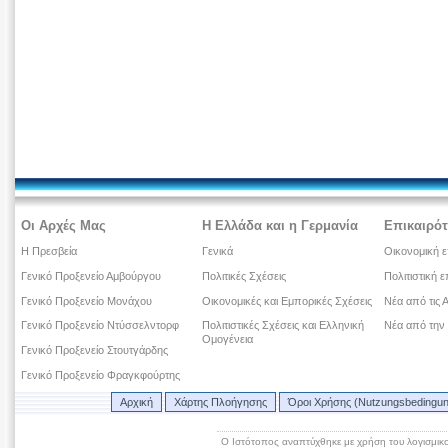
Οι Αρχές Μας
Η Ελλάδα και η Γερμανία
Επικαιρότ
Η Πρεσβεία
Γενικά
Οικονομική ε
Γενικό Προξενείο Αμβούργου
Πολιτικές Σχέσεις
Πολιτιστική ε
Γενικό Προξενείο Μονάχου
Οικονομικές και Εμπορικές Σχέσεις
Νέα από τις 
Γενικό Προξενείο Ντύσσελντορφ
Πολιτιστικές Σχέσεις και Ελληνική
Νέα από την
Ομογένεια
Γενικό Προξενείο Στουτγάρδης
Γενικό Προξενείο Φραγκφούρτης
Αρχική
Χάρτης Πλοήγησης
Όροι Χρήσης (Nutzungsbedingu
Ο Ιστότοπος αναπτύχθηκε με χρήση του λογισμικ