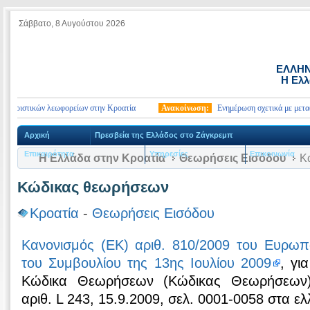
Σάββατο, 8 Αυγούστου 2026
ΕΛΛΗΝ
Η Ελλ
ουριστικών λεωφορείων στην Κροατία
Ανακοίνωση:
Ενημέρωση σχετικά με μεταφορ
Αρχική
Πρεσβεία της Ελλάδος στο Ζάγκρεμπ
Επικαιρότητα
Υπηρεσίες
Επικοινωνία
Η Ελλάδα στην Κροατία
Θεωρήσεις Εισόδου
Κώ
Κώδικας θεωρήσεων
Κροατία
-
Θεωρήσεις Εισόδου
Κανονισμός (ΕΚ) αριθ. 810/2009 του Ευρωπα
του Συμβουλίου της 13ης Ιουλίου 2009
, γι
Κώδικα Θεωρήσεων (Κώδικας Θεωρήσεων)
αριθ. L 243, 15.9.2009, σελ. 0001-0058 στα ελ