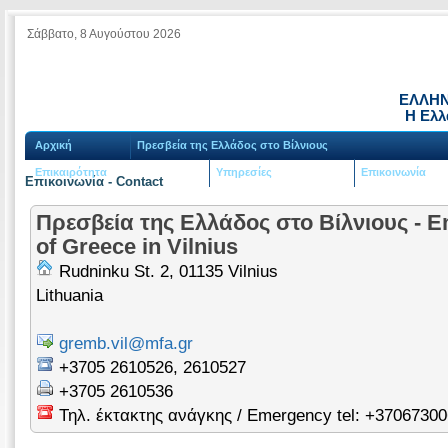
Σάββατο, 8 Αυγούστου 2026
ΕΛΛΗΝ
Η Ελλ
Αρχική
Πρεσβεία της Ελλάδος στο Βίλνιους
Επικαιρότητα
Υπηρεσίες
Επικοινωνία
Επικοινωνία - Contact
Πρεσβεία της Ελλάδος στο Βίλνιους - 
of Greece in Vilnius
Rudninku St. 2, 01135 Vilnius
Lithuania
gremb.vil@mfa.gr
+3705 2610526, 2610527
+3705 2610536
Τηλ. έκτακτης ανάγκης / Emergency tel: +3706730