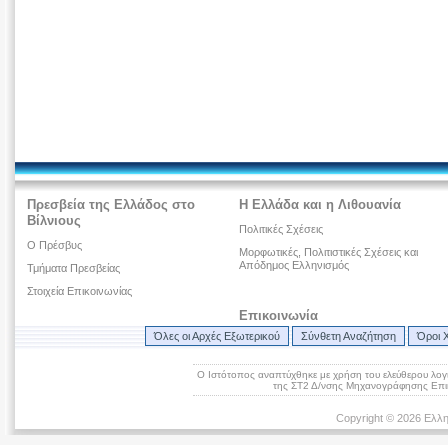
Πρεσβεία της Ελλάδος στο
Η Ελλάδα και η Λιθουανία
Βίλνιους
Πολιτικές Σχέσεις
O Πρέσβυς
Μορφωτικές, Πολιτιστικές Σχέσεις και
Απόδημος Ελληνισμός
Τμήματα Πρεσβείας
Στοιχεία Επικοινωνίας
Επικοινωνία
Όλες οι Αρχές Εξωτερικού
Σύνθετη Αναζήτηση
Όροι 
Ο Ιστότοπος αναπτύχθηκε με χρήση του ελεύθερου λογ
της ΣΤ2 Δ/νσης Μηχανογράφησης Επικ
Copyright © 2026 Ελλη