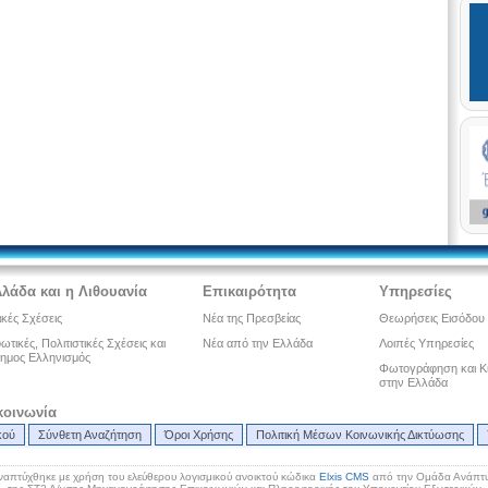
λλάδα και η Λιθουανία
Επικαιρότητα
Υπηρεσίες
ικές Σχέσεις
Νέα της Πρεσβείας
Θεωρήσεις Εισόδου
τικές, Πολιτιστικές Σχέσεις και
Νέα από την Ελλάδα
Λοιπές Υπηρεσίες
ημος Ελληνισμός
Φωτογράφηση και Κ
στην Ελλάδα
κοινωνία
κού
Σύνθετη Αναζήτηση
Όροι Χρήσης
Πολιτική Μέσων Κοινωνικής Δικτύωσης
ναπτύχθηκε με χρήση του ελεύθερου λογισμικού ανοικτού κώδικα
Elxis CMS
από την Ομάδα Ανάπτυ