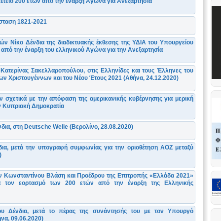
τειο 200 ετών από την έναρξη Αγώνα για Ανεξαρτησία
σταση 1821-2021
ν Νίκο Δένδια της διαδικτυακής έκθεσης της ΥΔΙΑ του Υπουργείου
 από την έναρξη του ελληνικού Αγώνα για την Ανεξαρτησία
Κατερίνας Σακελλαροπούλου, στις Ελληνίδες και τους Έλληνες του
των Χριστουγέννων και του Νέου Έτους 2021 (Αθήνα, 24.12.2020)
 σχετικά με την απόφαση της αμερικανικής κυβέρνησης για μερική
ν Κυπριακή Δημοκρατία
ια, στη Deutsche Welle (Βερολίνο, 28.08.2020)
ια, μετά την υπογραφή συμφωνίας για την οριοθέτηση AOZ μεταξύ
)
ν Κωνσταντίνου Βλάση και Προέδρου της Επιτροπής «Ελλάδα 2021»
α τον εορτασμό των 200 ετών από την έναρξη της Ελληνικής
υ Δένδια, μετά το πέρας της συνάντησής του με τον Υπουργό
ήνα, 09.06.2020)