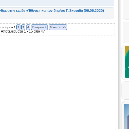
ια, στην εφ/δα «Έθνος» και τον δημ/φο Γ. Σκαφιδά (06.06.2020)
οηγούμενα
1
2
3
4
Επόμενα >
Τελευταία >>
Αποτελέσματα 1 - 15 από 47