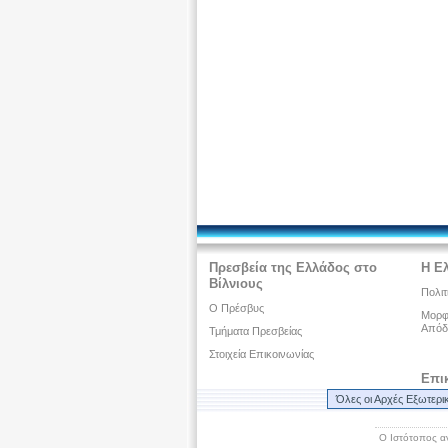
Πρεσβεία της Ελλάδος στο
Η Ε
Βίλνιους
Πολιτ
O Πρέσβυς
Μορφω
Απόδ
Τμήματα Πρεσβείας
Στοιχεία Επικοινωνίας
Επι
Όλες οι Αρχές Εξωτερι
Ο Ιστότοπος α