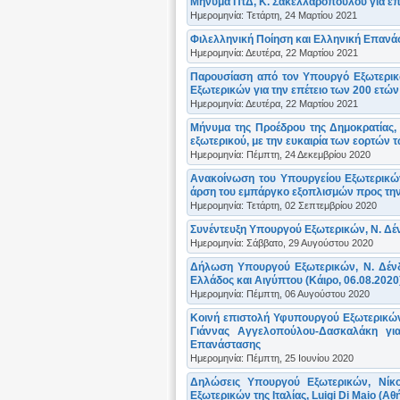
Μήνυμα ΠτΔ, Κ. Σακελλαροπούλου για επέ
Ημερομηνία: Τετάρτη, 24 Μαρτίου 2021
Φιλελληνική Ποίηση και Ελληνική Επανά
Ημερομηνία: Δευτέρα, 22 Μαρτίου 2021
Παρουσίαση από τον Υπουργό Εξωτερικώ
Εξωτερικών για την επέτειο των 200 ετών
Ημερομηνία: Δευτέρα, 22 Μαρτίου 2021
Μήνυμα της Προέδρου της Δημοκρατίας, 
εξωτερικού, με την ευκαιρία των εορτών 
Ημερομηνία: Πέμπτη, 24 Δεκεμβρίου 2020
Ανακοίνωση του Υπουργείου Εξωτερικών
άρση του εμπάργκο εξοπλισμών προς τη
Ημερομηνία: Τετάρτη, 02 Σεπτεμβρίου 2020
Συνέντευξη Υπουργού Εξωτερικών, Ν. Δένδ
Ημερομηνία: Σάββατο, 29 Αυγούστου 2020
Δήλωση Υπουργού Εξωτερικών, Ν. Δένδ
Ελλάδος και Αιγύπτου (Κάιρο, 06.08.2020
Ημερομηνία: Πέμπτη, 06 Αυγούστου 2020
Κοινή επιστολή Υφυπουργού Εξωτερικώ
Γιάννας Αγγελοπούλου-Δασκαλάκη γι
Επανάστασης
Ημερομηνία: Πέμπτη, 25 Ιουνίου 2020
Δηλώσεις Υπουργού Εξωτερικών, Νίκο
Εξωτερικών της Ιταλίας, Luigi Di Maio (Αθ