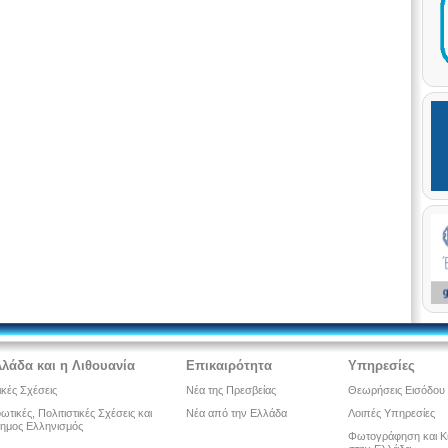
λλάδα και η Λιθουανία
Επικαιρότητα
Υπηρεσίες
ικές Σχέσεις
Νέα της Πρεσβείας
Θεωρήσεις Εισόδου
τικές, Πολιτιστικές Σχέσεις και
Νέα από την Ελλάδα
Λοιπές Υπηρεσίες
ημος Ελληνισμός
Φωτογράφηση και Κ