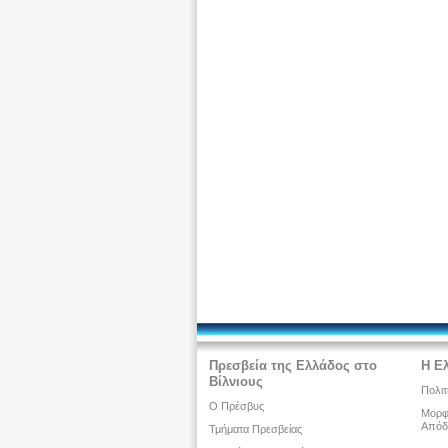
Πρεσβεία της Ελλάδος στο
Η Ε
Βίλνιους
Πολιτ
O Πρέσβυς
Μορφω
Απόδ
Τμήματα Πρεσβείας