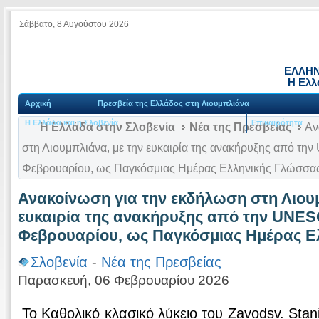
Σάββατο, 8 Αυγούστου 2026
ΕΛΛΗΝ
Η Ελλ
Αρχική
Πρεσβεία της Ελλάδος στη Λιουμπλιάνα
Η Ελλάδα και η Σλοβενία
Επικαιρότητα
Η Ελλάδα στην Σλοβενία
Νέα της Πρεσβείας
Αν
στη Λιουμπλιάνα, με την ευκαιρία της ανακήρυξης από τη
Φεβρουαρίου, ως Παγκόσμιας Ημέρας Ελληνικής Γλώσσα
Ανακοίνωση για την εκδήλωση στη Λιουμ
ευκαιρία της ανακήρυξης από την UNES
Φεβρουαρίου, ως Παγκόσμιας Ημέρας Ε
Σλοβενία
-
Νέα της Πρεσβείας
Παρασκευή, 06 Φεβρουαρίου 2026
Το Καθολικό κλασικό λύκειο του Zavodsv. Stani