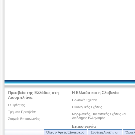
Πρεσβεία της Ελλάδος στη
Η Ελλάδα και η Σλοβενία
Λιουμπλιάνα
Πολιτικές Σχέσεις
O Πρέσβης
Οικονομικές Σχέσεις
Τμήματα Πρεσβείας
Μορφωτικές, Πολιτιστικές Σχέσεις και
Απόδημος Ελληνισμός
Στοιχεία Επικοινωνίας
Επικοινωνία
Όλες οι Αρχές Εξωτερικού
Σύνθετη Αναζήτηση
Όροι 