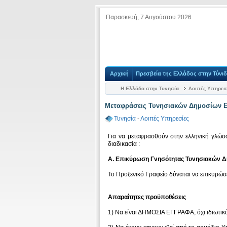
Παρασκευή, 7 Αυγούστου 2026
Αρχική
Πρεσβεία της Ελλάδος στην Τύνι
Η Ελλάδα στην Τυνησία
Λοιπές Υπηρεσ
Μεταφράσεις Τυνησιακών Δημοσίων 
Τυνησία
-
Λοιπές Υπηρεσίες
Για να μεταφρασθούν στην ελληνική γλώσ
διαδικασία :
Α. Επικύρωση Γνησότητας Τυνησιακών 
Το Προξενικό Γραφείο δύναται να επικυρώσ
Απαραίτητες προϋποθέσεις
1) Να είναι ΔΗΜΟΣΙΑ ΕΓΓΡΑΦΑ, όχι ιδιωτικ