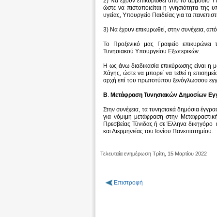
2) Να έχουν επικυρωθεί από το αρμόδιο Υπ
ώστε να πιστοποιείται η γνησιότητα της υ
υγείας, Υπουργείο Παιδείας για τα πανεπισ
3) Να έχουν επικυρωθεί, στην συνέχεια, α
Το Προξενικό μας Γραφείο επικυρώνει
Τυνησιακού Υπουργείου Εξωτερικών.
Η ως άνω διαδικασία επικύρωσης είναι η μ
Χάγης, ώστε να μπορεί να τεθεί η επιση
αρχή επί του πρωτοτύπου ξενόγλωσσου εγ
Β
.
Μετάφραση Τυνησιακών Δημοσίων Ε
Στην συνέχεια, τα τυνησιακά δημόσια έγγρ
για νόμιμη μετάφραση στην Μεταφραστικ
Πρεσβείας Τύνιδας ή σε Έλληνα δικηγόρο
και Διερμηνείας του Ιονίου Πανεπιστημίου.
Τελευταία ενημέρωση Τρίτη, 15 Μαρτίου 2022
Επιστροφή