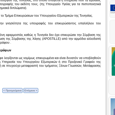
ουργείο της Τυνησίας, στο οποίο υπάγεται η υπηρεσία που τα εξέδωσε,
πογραφής του εκδότη τους. (πχ Υπουργείο Υγείας για τα πιστοποιητικά
τημιακά διπλώματα).
πό το Τμήμα Επικυρώσεων του Υπουργείου Εξωτερικών της Τυνησίας.
 την γνησιότητα της υπογραφής του επικυρώσαντος υπαλλήλου του
όνη εφαρμοστέα, καθώς η Τυνησία δεν έχει επικυρώσει την Σύμβαση της
μείωση της Σύμβασης της Χάγης (APOSTILLE) από την αρμόδια αλλοδαπή
γράφου .
γγράφων
αφα λογίζονται ως νομίμως επικυρωμένα και είναι δυνατόν να υποβληθούν
ή Υπηρεσία του Υπουργείου Εξωτερικών ή στο Προξενικό Γραφείο της
 ή σε πτυχιούχο μεταφραστή του τμήματος Ξένων Γλωσσών, Μετάφρασης
< Προηγούμενα
Επόμενα >