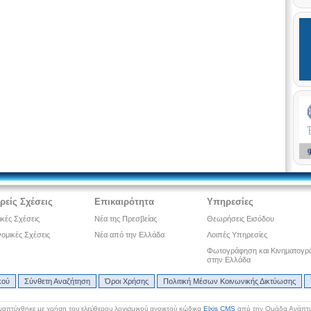
ρείς Σχέσεις
Επικαιρότητα
Υπηρεσίες
ικές Σχέσεις
Νέα της Πρεσβείας
Θεωρήσεις Εισόδου
ομικές Σχέσεις
Νέα από την Ελλάδα
Λοιπές Υπηρεσίες
Φωτογράφηση και Κινηματογρ
στην Ελλάδα
κού
Σύνθετη Αναζήτηση
Όροι Χρήσης
Πολιτική Μέσων Κοινωνικής Δικτύωσης
ναπτύχθηκε με χρήση του ελεύθερου λογισμικού ανοικτού κώδικα
Elxis CMS
από την Ομάδα Ανάπτυ