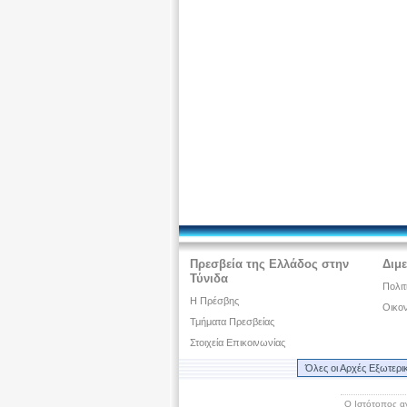
Πρεσβεία της Ελλάδος στην
Διμε
Τύνιδα
Πολιτ
H Πρέσβης
Οικον
Τμήματα Πρεσβείας
Στοιχεία Επικοινωνίας
Όλες οι Αρχές Εξωτερι
Ο Ιστότοπος α