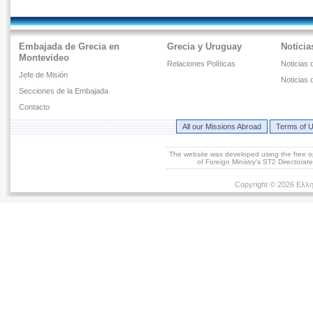
Embajada de Grecia en
Grecia y Uruguay
Noticia
Montevideo
Relaciones Políticas
Noticias 
Jefe de Misión
Noticias 
Secciones de la Embajada
Contacto
All our Missions Abroad
Terms of 
The website was developed using the free 
of Foreign Ministry's ST2 Directora
Copyright © 2026 Ελλη