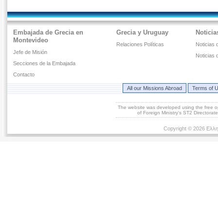
Embajada de Grecia en
Grecia y Uruguay
Noticia
Montevideo
Relaciones Políticas
Noticias 
Jefe de Misión
Noticias 
Secciones de la Embajada
Contacto
All our Missions Abroad
Terms of 
The website was developed using the free 
of Foreign Ministry's ST2 Directora
Copyright © 2026 Ελλη