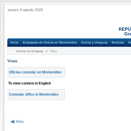
jueves, 6 agosto 2026
REPÚ
Gre
Inicio
Embajada de Grecia en Montevideo
Grecia y Uruguay
Noticias
S
Grecia en Uruguay
Visas
Visas
Oficina consular en Montevideo
To view content in English
Consular office in Montevideo
Atrás