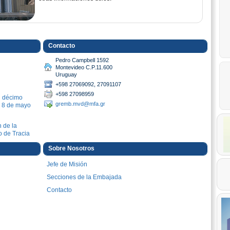
Contacto
Pedro Campbell 1592
Montevideo C.P.11.600
Uruguay
+598 27069092, 27091107
+598 27098959
l décimo
gremb.mvd@mfa.gr
 8 de mayo
n de la
o de Tracia
ersonal
Sobre Nosotros
rior
Jefe de Misión
Secciones de la Embajada
Contacto