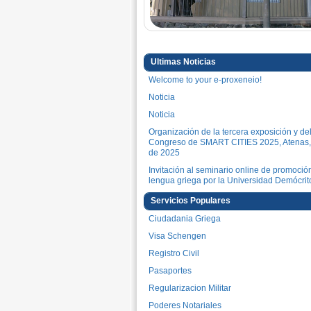
Ultimas Noticias
Welcome to your e-proxeneio!
Noticia
Noticia
Organización de la tercera exposición y de
Congreso de SMART CITIES 2025, Atenas,
de 2025
Invitación al seminario online de promoció
lengua griega por la Universidad Demócrit
Convocatoria para cubrir una vacante de p
Servicios Populares
docente e investigador de la Escuela Supe
Ciudadania Griega
Pedagógica y Tecnológica
Visa Schengen
Noticia
Registro Civil
Noticia
Pasaportes
Regiones de Grecia - enlaces útiles
Regularizacion Militar
ANUNCIO DE VACANTE LABORA
Poderes Notariales
Noticia