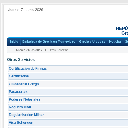
viernes, 7 agosto 2026
REPÚ
Gre
Inicio
Embajada de Grecia en Montevideo
Grecia y Uruguay
Noticias
S
Grecia en Uruguay
Otros Servicios
Otros Servicios
Certificacion de Firmas
Certificados
Ciudadania Griega
Pasaportes
Poderes Notariales
Registro Civil
Regularizacion Militar
Visa Schengen