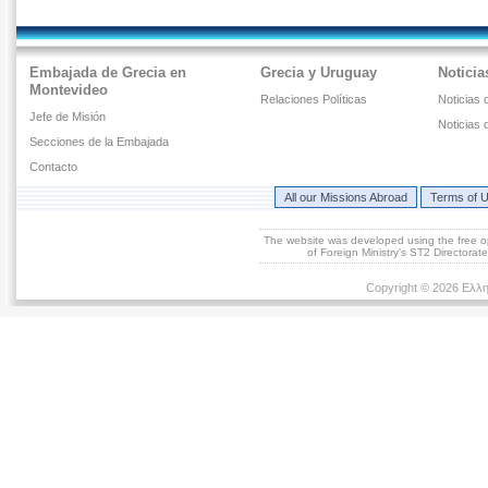
Embajada de Grecia en
Grecia y Uruguay
Noticia
Montevideo
Relaciones Políticas
Noticias 
Jefe de Misión
Noticias 
Secciones de la Embajada
Contacto
All our Missions Abroad
Terms of 
The website was developed using the free 
of Foreign Ministry's ST2 Directora
Copyright © 2026 Ελλη